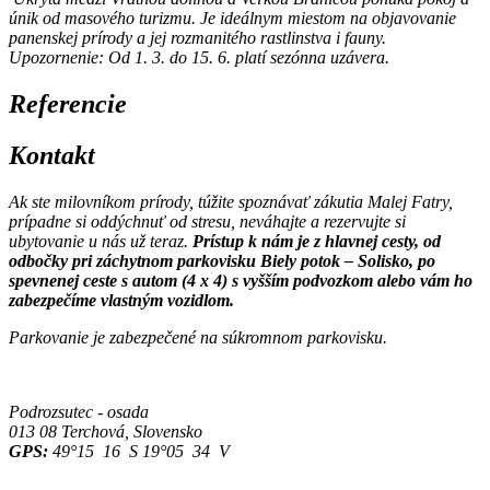
únik od masového turizmu. Je ideálnym miestom na objavovanie
panenskej prírody a jej rozmanitého rastlinstva i fauny.
Upozornenie: Od 1. 3. do 15. 6. platí sezónna uzávera.
Referencie
Kontakt
Ak ste milovníkom prírody, túžite spoznávať zákutia Malej Fatry,
prípadne si oddýchnuť od stresu, neváhajte a rezervujte si
ubytovanie u nás už teraz.
Prístup k nám je z hlavnej cesty, od
odbočky pri záchytnom parkovisku Biely potok – Solisko, po
spevnenej ceste s autom (4 x 4) s vyšším podvozkom alebo vám ho
zabezpečíme vlastným vozidlom.
Parkovanie je zabezpečené na súkromnom parkovisku.
Podrozsutec - osada
013 08 Terchová, Slovensko
GPS:
49°15 16 S 19°05 34 V