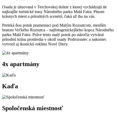
Osada je situovaná v Terchovskej doline z ktorej vychádzajú tie
najkrajšie turistické trasy Národného parku Malá Fatra. Plnom
krásnych miest a prírodných scenérií, čaká už iba na vás.
Preteká ňou potok prameniaci pod Malým Rozsutcom, menším
bratom Veľkého Rozsutca – najfotogenickejšieho kopca Národného
parku Malá Fatra. Práve tento malý potok po stáročia vytváral
prírodnú krásu prostredia v okolí osady Podrozsutec a nakoniec
vytvoril aj ikonickú roklinu Nové Diery.
4x apartmány
Kaďa
Spoločenská miestnosť