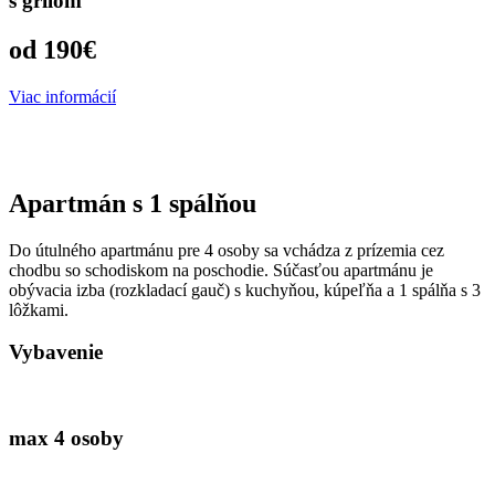
s grilom
od 190€
Viac informácií
Apartmán s 1 spálňou
Do útulného apartmánu pre 4 osoby sa vchádza z prízemia cez
chodbu so schodiskom na poschodie. Súčasťou apartmánu je
obývacia izba (rozkladací gauč) s kuchyňou, kúpeľňa a 1 spálňa s 3
lôžkami.
Vybavenie
max 4 osoby