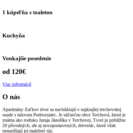
1 kúpeľňa s toaletou
Kuchyňa
Vonkajšie posedenie
od 120€
Viac informácií
O nás
Apartmány Zaťkov dvor sa nachádzajú v najkrajšej terchovskej
osade s názvom Podrozsutec. Je súčasťou obce Terchová, ktorá je
známa ako rodisko Juraja Jánošíka v Terchovej. Tvorí ju približne
20 pôvodných, ale aj novopostavených, dreveníc, ktoré však
nenarúšajú jej malebný ráz.