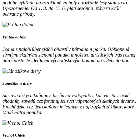
podobe výhľadu na rozoklané vrcholy a rozľahlé lesy stojí za to.
Upozornenie: Od 1. 3. do 15. 6. platí sezónna uzávera kvôli
ochrane prírody.
Vrátna dolina
Jedna z najobľúbenejších oblastí v národnom parku. Obklopená
strmými skalnými stenami ponúka množstvo turistických trás rôznej
náročnosti. Je ideálnym východiskovým bodom na výlety do hôr.
Jánošíkove diery
Sústava úzkych kaňonov, tiesňav a vodopádov, kde vás turistické
chodníky zavedú cez fascinujúci svet vápencových skalných útvarov.
Prechádzka cez tieto kaňony je jedným z najkrajších zážitkov, ktoré
Malá Fatra ponúka.
Vrchol Chleb