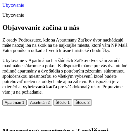
Ubytovanie
Ubytovanie
Objavovanie začína u nás
Z osady Podrozsutec, kde sa Apartmány Zaťkov dvor nachádzajú,
máte naozaj iba na skok na tie najkrajšie miesta, ktoré vám NP Malá
Fatra ponúka a odkadiaľ vedú krásne turistické chodníčky.
Ubytovanie v Apartmánoch a štúdiách Zaťkov dvor vám zaručí
maximálne súkromie a pokoj. K dispozícii máme pre vás dva útulné
rodinné apartmány a dve štúdiá s potrebným zázemím, súkromnou
spoločenskou miestnosťou so všetkým vybavení, ktoré budete
potrebovať nielen na oddych ale aj na zábavu. K dispozícii je v
exteriéri aj
vyhrievaná kaďa
pre váš dokonalý relax. Pripravíme
vám ju na požiadanie.
Apartmán 1
Apartmán 2
Štúdio 1
Štúdio 2
Mezonetový apartmán s 3 spálňami