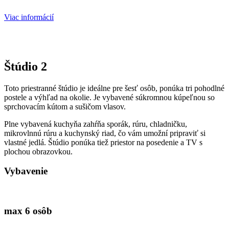
Viac informácií
Štúdio 2
Toto priestranné štúdio je ideálne pre šesť osôb, ponúka tri pohodlné
postele a výhľad na okolie. Je vybavené súkromnou kúpeľnou so
sprchovacím kútom a sušičom vlasov.
Plne vybavená kuchyňa zahŕňa sporák, rúru, chladničku,
mikrovlnnú rúru a kuchynský riad, čo vám
umožní pripraviť si
vlastné jedlá. Štúdio ponúka tiež priestor na posedenie a TV s
plochou obrazovkou.
Vybavenie
max 6 osôb