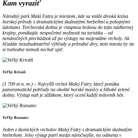
Kam vyraziť
Národný park Malá Fatra je miestom, kde sa snúbi divoká krása
horskej prírody s dramatickými skalnatými hrebeňmi a pokojnými
údoliami. Terchovská dolina je vstupnou bránou do tejto nádhernej
krajiny, ponúkajúc nespočetné možnosti na turistiku – od
nenáročných prechádzok až po výstupy na majestátne vrcholy. Ak
hľadáte nezabudnuteľné výhľady a prírodné divy, tieto miesta by ste
si rozhodne nemali nechať ujsť.
Veľký Kriváň
(1 709 m n. m.) – Najvyšší vrchol Malej Fatry, ktorý ponúka
panoramatické pohľady na okolité horské masívy a hlboké zelené
doliny. Výstup naň je zážitkom, ktorý ocení každý milovník hôr.
Veľký Rozsutec
Jeden z ikonických vrcholov Malej Fatry s dramatickým skalnatým
hrebeňom. Jeho výstup patrí medzi náročnejšie, no odmena v