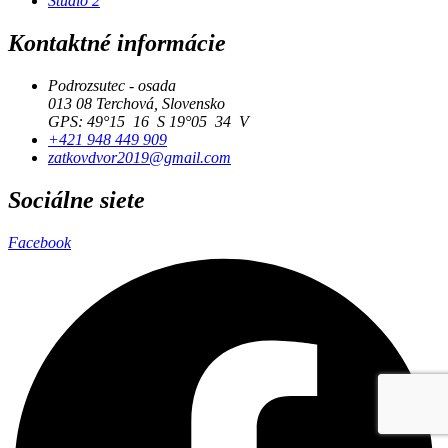
Štúdio 2
Kontaktné informácie
Podrozsutec - osada
013 08 Terchová, Slovensko
GPS: 49°15 16 S 19°05 34 V
+421 948 449 909
zatkovdvor2019@gmail.com
Sociálne siete
Facebook