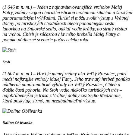
(1 646 m n. m.) – Jeden z najnavštevovanejších vrcholov Malej
Fatry, známy svojou charakteristickou mohutnou siluetou a širokými
panoramatickými výhľadmi. Turisti si môžu zvoliť výstup z Vrátnej
doliny po turistických chodníkoch alebo pohodlnejšiu cestu
lanovkou na Snilovské sedlo, odkiaľ vedie krátky, no strmý výstup
na vrchol. Chleb je súčasťou hlavného hrebeňa Malej Fatry a
ponúka nádherné scenérie počas celého roka.
Stoh
(1 607 m n. m.) – Hoci je menej známy ako Veľký Rozsutec, patrí
medzi najkrajšie vrcholy Malej Fatry. Jeho travnatý hrebeň ponúka
nádherné panoramatické výhľady na Veľký Rozsutec, Chleb a
ďalšie časti pohoria. Na Stoh vedie niekoľko turistických trás –
najobľúbenejšia je trasa z Vrátnej doliny cez Sedlo Medziholie,
ktorá poskytuje strmý, no nezabudnuteľný výstup.
Dolina Obšívanka
Ukrytá medzi Vrátnou dolinou a Veľkou Bránicou ponúka pokoj a